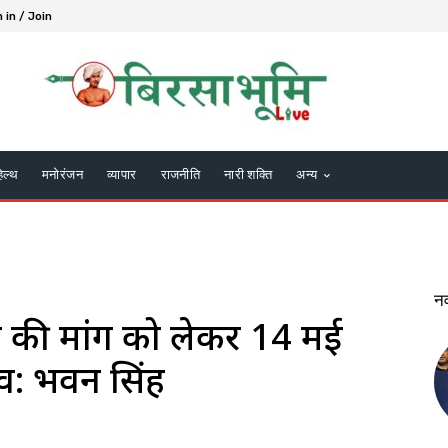
 in / Join
हेल्थ
मनोरंजन
व्यापार
राजनीति
नारी शक्ति
अन्य
न
रने की मांग को लेकर 14 मई
राव: भवन सिंह