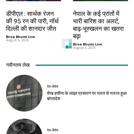
खेल
देश-विदेश
डीपीएल : सार्थक रंजन
नेपाल के कई प्रांतों में
की 95 रन की पारी, नॉर्थ
भारी बारिश का अलर्ट,
दिल्ली की शानदार जीत
बाढ़-भूस्खलन का खतरा
बढ़ा
Birsa Bhumi Live
-
August 6, 2026
Birsa Bhumi Live
-
August 6, 2026
देश-विदेश
देश-विदेश
धरती माता की सेवा का
ब्रिक्स संस्कृति बैठक में
संकल्प, प्रधानमंत्री मोदी
आज घोषणापत्र के मसौदे
ने साझा किया अथर्ववेद
पर होगी चर्चा
का सुभाषितम्
Birsa Bhumi Live
-
August 6, 2026
Birsa Bhumi Live
-
August 6, 2026