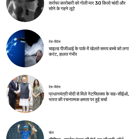
झारखंड न्यूज़
ऑपरेशन सफाया में पुलिस
की बड़ी कार्रवाई, दो देशी
कट्टे और चोरी की बाइक
बरामद
Birsa Bhumi Live
-
August 5, 2026
नवीनतम लेख
देश-विदेश
शेख हसीना के लाइव प्रसारण पर भारत से नाराज हुआ