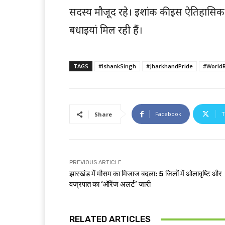
सदस्य मौजूद रहे। इशांक की इस ऐतिहासिक उप
बधाइयां मिल रही हैं।
TAGS
#IshankSingh
#JharkhandPride
#World
Facebook
T
Share
PREVIOUS ARTICLE
झारखंड में मौसम का मिजाज बदला: 5 जिलों में ओलावृष्टि और
वज्रपात का ‘ऑरेंज अलर्ट’ जारी
RELATED ARTICLES