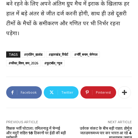
बने रहने के लिए अपने अंतिम ग्रुप मैच में इराक के खिलाफ हर
हाल में बड़े अंतर से जीत दर्ज करनी होगी, साथ ही उसे दूसरी
टीमों के मैचों के समीकरण और गणित पर भी निर्भर रहना
पड़ेगा।
TAGS
#एरलिंग_हालांड
#झारखंड_रिपोर्ट
#नॉर्वे_बनाम_सेनेगल
#फीफा_विश्व_कप_2026
#फुटबॉल_न्यूज
Facebook
Twitter
Pinterest
PREVIOUS ARTICLE
NEXT ARTICLE
शिक्षक भर्ती घोटाला: तमिलनाडु में चेन्नई
उर्वरक संकट के बीच बड़ी राहत: होर्मुज
और मदुरै सहित 18 ठिकानों पर ईडी की बड़ी
जलडमरूमध्य पार कर भारत आ रहे 4
छापेमारी
मालवाहक जहाज