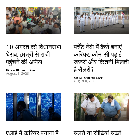
झारखंड न्यूज़
करियर
10 अगस्त को विधानसभा
मर्चेंट नेवी में कैसे बनाएं
घेराव, छात्रों से रांची
करियर, कौन-सी पढ़ाई
पहुंचने की अपील
जरूरी और कितनी मिलती
है सैलरी?
Birsa Bhumi Live
-
August 8, 2026
Birsa Bhumi Live
-
August 8, 2026
करियर
हेल्थ
एआई में करियर बनाना है
चलते या सीढ़ियां चढ़ते