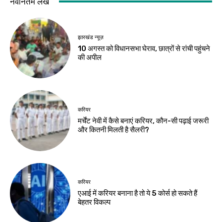
झारखंड न्यूज़
गिरिडीह
54 फीट के कांवर के
राहुल गांधी दिशाविहीन,
साथ 105 किमी पैदल
सदन में चर्चा नहीं करते :
देवघर पहुंचे 500
अन्नपूर्णा देवी
कांवरिया
Birsa Bhumi Live
-
August 8, 2026
Birsa Bhumi Live
-
August 8, 2026
झारखंड न्यूज़
जेपीएससी-जेएसएससी
सुधार पर सरकार ने