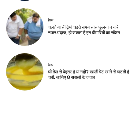
छात्रों से मांगे सुझाव
Birsa Bhumi Live
-
August 8, 2026
नवीनतम लेख
झारखंड न्यूज़
10 अगस्त को विधानसभा घेराव, छात्रों से रांची पहुंचने
की अपील
करियर
मर्चेंट नेवी में कैसे बनाएं करियर, कौन-सी पढ़ाई जरूरी
और कितनी मिलती है सैलरी?