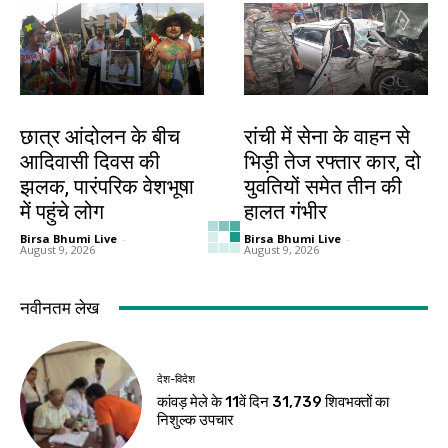
झारखंड न्यूज़
झारखंड न्यूज़
छात्र आंदोलन के बीच
रांची में सेना के वाहन से
आदिवासी दिवस की
भिड़ी तेज रफ्तार कार, दो
झलक, पारंपरिक वेशभूषा
युवतियों समेत तीन की
में पहुंचे लोग
हालत गंभीर
Birsa Bhumi Live
-
Birsa Bhumi Live
-
August 9, 2026
August 9, 2026
नवीनतम लेख
देश-विदेश
कांवड़ मेले के 11वें दिन 31,739 शिवभक्तों का
निशुल्क उपचार