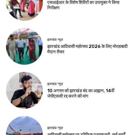
करियर
एआई में करियर बनाना है
तो ये 5 कोर्स हो सकते हैं
बेहतर विकल्प
Birsa Bhumi Live
-
August 8, 2026
नवीनतम लेख
जमशेदपुर
शहीद निर्मल महतो के शहादत दिवस पर मुख्यमंत्री हेमंत
सोरेन ने अर्पित की श्रद्धांजलि