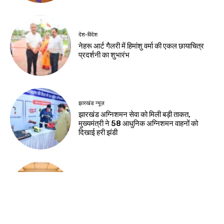
देश-विदेश
नेहरू आर्ट गैलरी में हिमांशु वर्मा की एकल छायाचित्र
प्रदर्शनी का शुभारंभ
झारखंड न्यूज़
झारखंड अग्निशमन सेवा को मिली बड़ी ताकत,
मुख्यमंत्री ने 58 आधुनिक अग्निशमन वाहनों को
दिखाई हरी झंडी
झारखंड न्यूज़
राष्ट्रीय हथकरघा दिवस की पूर्व संध्या पर चैम्बर में
कार्यशाला, तसर सिल्क और स्थानीय हस्तशिल्प को
वैश्विक पहचान दिलाने पर जोर