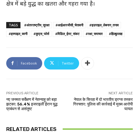
क्षेत्र में बड़े युद्ध का खतरा और गहरा गया है।
TAGS
#अंतरराष्ट्रीय_सुरक्षा
#आईआरजीसी_चेतावनी
#इज़राइल_लेबनान_तनाव
#इस्माइल_कानी
#कुद्स_फोर्स
#मिडिल_ईस्ट_संकट
#रक्षा_समाचार
#हिज़्बुल्लाह
Facebook
Twitter
PREVIOUS ARTICLE
NEXT ARTICLE
नए जनमत सर्वेक्षण में नेतन्याहू को बड़ा
नेपाल के सिरहा में दो भारतीय ड्रग्स तस्कर
झटका: 56.4% इजराइली ईरान युद्ध
गिरफ्तार: पुलिस की कार्रवाई में मुख्य आरोपी
प्रबंधन से असंतुष्ट
घायल
RELATED ARTICLES