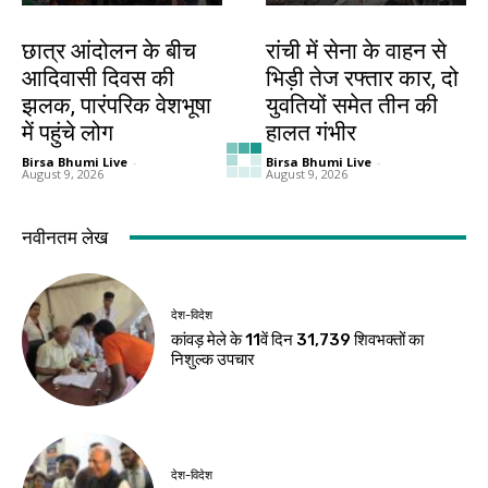
झारखंड न्यूज़
झारखंड न्यूज़
छात्र आंदोलन के बीच
रांची में सेना के वाहन से
आदिवासी दिवस की
भिड़ी तेज रफ्तार कार, दो
झलक, पारंपरिक वेशभूषा
युवतियों समेत तीन की
में पहुंचे लोग
हालत गंभीर
Birsa Bhumi Live
-
Birsa Bhumi Live
-
August 9, 2026
August 9, 2026
जमशेदपुर
खूंटी
शहीद निर्मल महतो के
एसआईआर के विशेष
शहादत दिवस पर
शिविरों का उपायुक्त ने
मुख्यमंत्री हेमंत सोरेन ने
किया निरीक्षण
अर्पित की श्रद्धांजलि
Birsa Bhumi Live
-
August 8, 2026
Birsa Bhumi Live
-
August 8, 2026