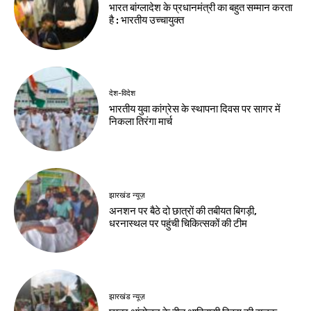
झारखंड न्यूज़
झारखंड आदिवासी
महोत्सव 2026 के लिए
मोरहाबादी मैदान तैयार
Birsa Bhumi Live
-
August 8, 2026
नवीनतम लेख
देश-विदेश
कांवड़ मेले के 11वें दिन 31,739 शिवभक्तों का
निशुल्क उपचार