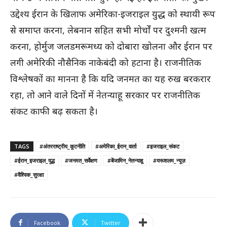
उद्देश्य ईरान के खिलाफ अमेरिका-इजराइल युद्ध को स्थायी रूप
से समाप्त करना, लेबनान सहित सभी मोर्चों पर दुश्मनी खत्म
करना, होर्मुज जलडमरूमध्य को दोबारा खोलना और ईरान पर
लगी अमेरिकी नौसैनिक नाकेबंदी को हटाना है। राजनीतिक
विश्लेषकों का मानना है कि यदि जनमत का यह रुख बरकरार
रहा, तो आने वाले दिनों में नेतन्याहू सरकार पर राजनीतिक
संकट काफी बढ़ सकता है।
TAGS
#अंतरराष्ट्रीय_कूटनीति
#अमेरिका_ईरान_वार्ता
#इजराइल_संकट
#ईरान_इजराइल_युद्ध
#जनमत_सर्वेक्षण
#बेंजामिन_नेतन्याहू
#यरूशलम_न्यूज़
#वैश्विक_सुरक्षा
Facebook
Twitter