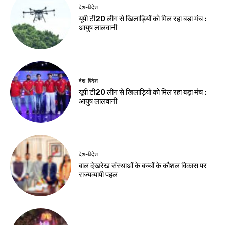
झारखंड न्यूज़
जेपीएससी मुद्दे पर
विधानसभा परिसर में
एनडीए का प्रदर्शन
Birsa Bhumi Live
-
August 6, 2026
नवीनतम लेख
देश-विदेश
छात्रों पर कार्रवाई पर सरकार जवाब दे : खरगे