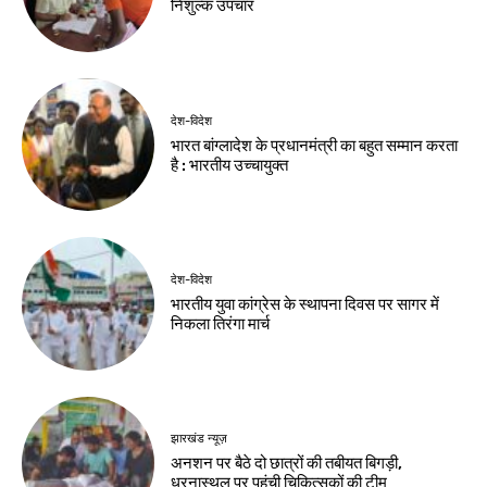
शहीद निर्मल महतो के
एसआईआर के विशेष
शहादत दिवस पर
शिविरों का उपायुक्त ने
मुख्यमंत्री हेमंत सोरेन ने
किया निरीक्षण
अर्पित की श्रद्धांजलि
Birsa Bhumi Live
-
August 8, 2026
Birsa Bhumi Live
-
August 8, 2026
झारखंड न्यूज़
झारखंड आदिवासी
महोत्सव 2026 के लिए
मोरहाबादी मैदान तैयार
Birsa Bhumi Live
-
August 8, 2026
नवीनतम लेख