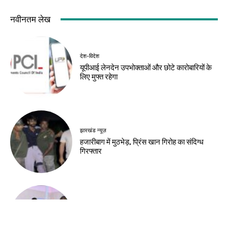
नवीनतम लेख
देश-विदेश
यूपीआई लेनदेन उपभोक्ताओं और छोटे कारोबारियों के
लिए मुफ्त रहेगा
झारखंड न्यूज़
हजारीबाग में मुठभेड़, प्रिंस खान गिरोह का संदिग्ध
गिरफ्तार
झारखंड न्यूज़
स्वास्थ्य मंत्री ने अस्पताल में भर्ती छात्र से की मुलाकात