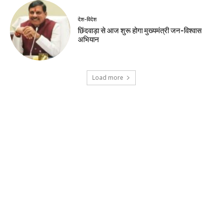
देश-विदेश
शर्तों के साथ केपी ग्राउंड में राहुल गांधी के कार्यक्रम
को मिली अनुमति
खेल
डीपीएल: आर्यन गौर के 91 रन, पुरानी दिल्ली 6 की
शानदार जीत
देश-विदेश
ईरान के केशम द्वीप के पास धमाकों से बढ़ा तनाव, होर्मुज
जलडमरूमध्य पर बढ़ी चिंता
देश-विदेश