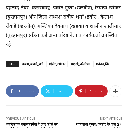
प्रहलाद तंवर (कसरावद), जयंत गुप्ता (खरगौन), रियाज खोकर
(बुरहानपुर) और जिला अध्यक्ष संदीप शर्मा (इंदौर), कैलाश
रोकड़े (खरगौन), मल्लिका देवनाथ (खंडवा) व शालीन शालीमार
(बुरहानपुर) सहित कई अन्य वरिष्ठ नेता व कार्यकर्ता उपस्थित
रहे।
TAGS
#आम_आदमी_पार्टी
#इंदौर_सम्मेलन
#एमपी_पॉलिटिक्स
#संजय_सिंह
Facebook
Twitter
Pinterest
PREVIOUS ARTICLE
NEXT ARTICLE
अमेरिका के कैलिफोर्निया में एयर फोर्स का
राज्यसभा चुनाव: एनडीए के पास 24