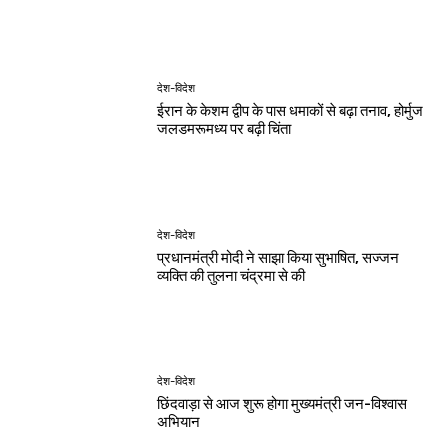
देश-विदेश
शर्तों के साथ केपी ग्राउंड में राहुल गांधी के कार्यक्रम
को मिली अनुमति
खेल
डीपीएल: आर्यन गौर के 91 रन, पुरानी दिल्ली 6 की
शानदार जीत
देश-विदेश
ईरान के केशम द्वीप के पास धमाकों से बढ़ा तनाव, होर्मुज
जलडमरूमध्य पर बढ़ी चिंता