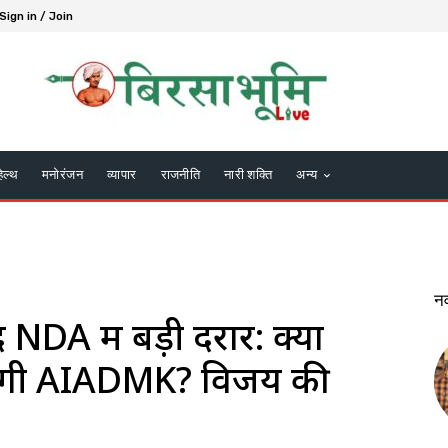
Sign in / Join
हेल्थ
मनोरंजन
व्यापार
राजनीति
नारी शक्ति
अन्य
न
NDA में बड़ी दरार: क्या
देगी AIADMK? विजय की