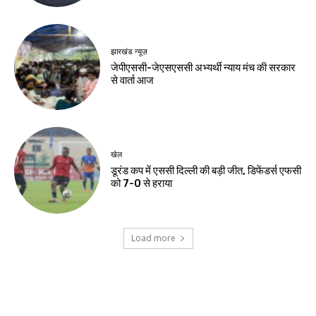
नवीनतम लेख
देश-विदेश
यूपीआई लेनदेन उपभोक्ताओं और छोटे कारोबारियों के
लिए मुफ्त रहेगा
झारखंड न्यूज़
हजारीबाग में मुठभेड़, प्रिंस खान गिरोह का संदिग्ध
गिरफ्तार
झारखंड न्यूज़
स्वास्थ्य मंत्री ने अस्पताल में भर्ती छात्र से की मुलाकात