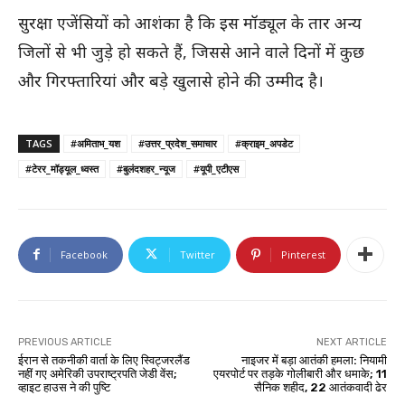
सुरक्षा एजेंसियों को आशंका है कि इस मॉड्यूल के तार अन्य
जिलों से भी जुड़े हो सकते हैं, जिससे आने वाले दिनों में कुछ
और गिरफ्तारियां और बड़े खुलासे होने की उम्मीद है।
TAGS
#अमिताभ_यश
#उत्तर_प्रदेश_समाचार
#क्राइम_अपडेट
#टेरर_मॉड्यूल_ध्वस्त
#बुलंदशहर_न्यूज
#यूपी_एटीएस
Facebook
Twitter
Pinterest
PREVIOUS ARTICLE
NEXT ARTICLE
ईरान से तकनीकी वार्ता के लिए स्विट्जरलैंड
नाइजर में बड़ा आतंकी हमला: नियामी
नहीं गए अमेरिकी उपराष्ट्रपति जेडी वेंस;
एयरपोर्ट पर तड़के गोलीबारी और धमाके; 11
व्हाइट हाउस ने की पुष्टि
सैनिक शहीद, 22 आतंकवादी ढेर