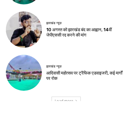
Birsa Bhumi Live
-
August 8, 2026
नवीनतम लेख
जमशेदपुर
शहीद निर्मल महतो के शहादत दिवस पर मुख्यमंत्री हेमंत
सोरेन ने अर्पित की श्रद्धांजलि
खूंटी
एसआईआर के विशेष शिविरों का उपायुक्त ने किया
निरीक्षण