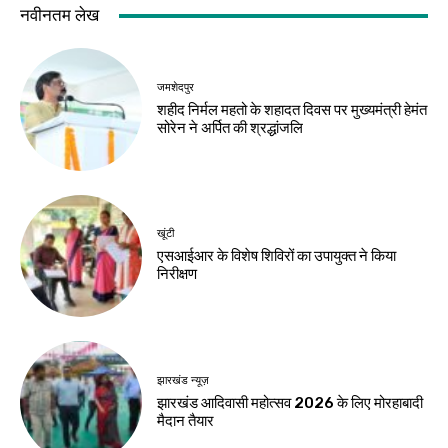
झारखंड न्यूज़
करियर
10 अगस्त को विधानसभा
मर्चेंट नेवी में कैसे बनाएं
घेराव, छात्रों से रांची
करियर, कौन-सी पढ़ाई
पहुंचने की अपील
जरूरी और कितनी मिलती
है सैलरी?
Birsa Bhumi Live
-
August 8, 2026
Birsa Bhumi Live
-
August 8, 2026
करियर
एआई में करियर बनाना है
तो ये 5 कोर्स हो सकते हैं
बेहतर विकल्प