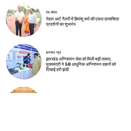
देश-विदेश
नेहरू आर्ट गैलरी में हिमांशु वर्मा की एकल छायाचित्र
प्रदर्शनी का शुभारंभ
झारखंड न्यूज़
झारखंड अग्निशमन सेवा को मिली बड़ी ताकत,
मुख्यमंत्री ने 58 आधुनिक अग्निशमन वाहनों को
दिखाई हरी झंडी
झारखंड न्यूज़
राष्ट्रीय हथकरघा दिवस की पूर्व संध्या पर चैम्बर में
कार्यशाला, तसर सिल्क और स्थानीय हस्तशिल्प को
वैश्विक पहचान दिलाने पर जोर