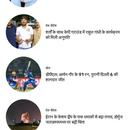
देश-विदेश
बारिश से उत्तराखंड में
जनजीवन प्रभावित,
गंगोत्री-यमुनोत्री और
बद्रीनाथ मार्ग बाधित
Birsa Bhumi Live
-
August 7, 2026
नवीनतम लेख
झारखंड न्यूज़
वन महोत्सव में मुख्यमंत्री ने दिया हरित भविष्य का संदेश