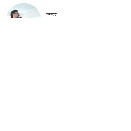
जमशेदपुर
शहीद निर्मल महतो के शहादत दिवस पर मुख्यमंत्री हेमंत
सोरेन ने अर्पित की श्रद्धांजलि
खूंटी
एसआईआर के विशेष शिविरों का उपायुक्त ने किया
निरीक्षण
झारखंड न्यूज़
झारखंड आदिवासी महोत्सव 2026 के लिए मोरहाबादी
मैदान तैयार