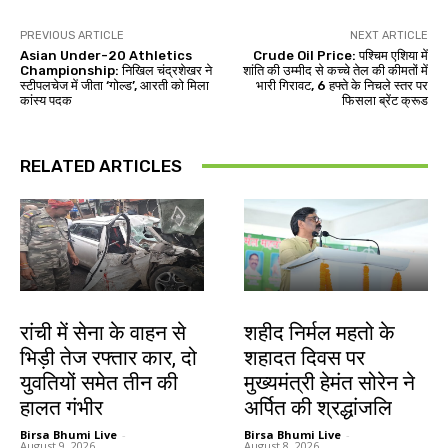
PREVIOUS ARTICLE
NEXT ARTICLE
Asian Under-20 Athletics
Crude Oil Price: पश्चिम एशिया में
Championship: निखिल चंद्रशेखर ने
शांति की उम्मीद से कच्चे तेल की कीमतों में
स्टीपलचेज में जीता ‘गोल्ड’, आरती को मिला
भारी गिरावट, 6 हफ्ते के निचले स्तर पर
कांस्य पदक
फिसला ब्रेंट क्रूड
RELATED ARTICLES
झारखंड न्यूज़
जमशेदपुर
रांची में सेना के वाहन से
शहीद निर्मल महतो के
भिड़ी तेज रफ्तार कार, दो
शहादत दिवस पर
युवतियों समेत तीन की
मुख्यमंत्री हेमंत सोरेन ने
हालत गंभीर
अर्पित की श्रद्धांजलि
Birsa Bhumi Live
-
Birsa Bhumi Live
-
August 9, 2026
August 8, 2026