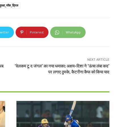
ुरक्षा_मॉक_ड्रिल
witter
Pinterest
WhatsApp
NEXT ARTICLE
 अब
‘वेलकम टू द जंगल’ का नया धमाका: अक्षय-दिशा ने ‘ऊंचा लंबा कद’
पर लगाए ठुमके, कैटरीना कैफ को किया याद