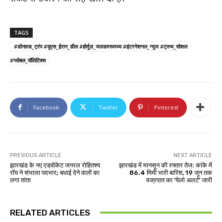
TAGS
#डोनाल्ड_ट्रंप #यूएस_ईरान_डील #होर्मुज़_जलडमरूमध्य #इंटरनेशनल_न्यूज #ट्रुथ_सोशल
#ग्लोबल_पॉलिटिक्स
Facebook
Twitter
Pinterest
PREVIOUS ARTICLE
NEXT ARTICLE
झारखंड के नए एडवोकेट जनरल रोहितश्य
झारखंड में मानसून की रफ्तार तेज: कांके में
रॉय ने संभाला पदभार; बधाई देने वालों का
86.4 मिमी भारी बारिश, 19 जून तक
लगा तांता
वज्रपात का ‘येलो अलर्ट’ जारी
RELATED ARTICLES