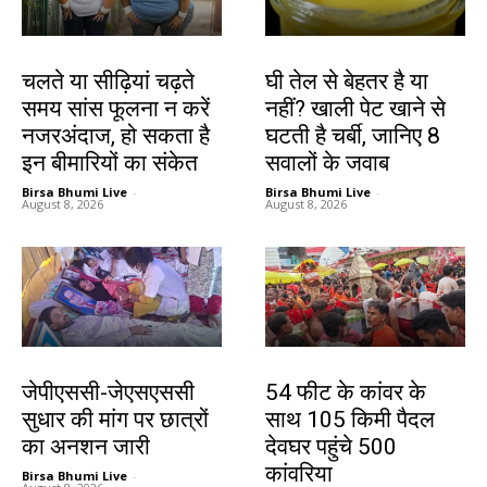
हेल्थ
हेल्थ
चलते या सीढ़ियां चढ़ते
घी तेल से बेहतर है या
समय सांस फूलना न करें
नहीं? खाली पेट खाने से
नजरअंदाज, हो सकता है
घटती है चर्बी, जानिए 8
इन बीमारियों का संकेत
सवालों के जवाब
Birsa Bhumi Live
-
Birsa Bhumi Live
-
August 8, 2026
August 8, 2026
झारखंड न्यूज़
झारखंड न्यूज़
जेपीएससी-जेएसएससी
54 फीट के कांवर के
सुधार की मांग पर छात्रों
साथ 105 किमी पैदल
का अनशन जारी
देवघर पहुंचे 500
कांवरिया
Birsa Bhumi Live
-