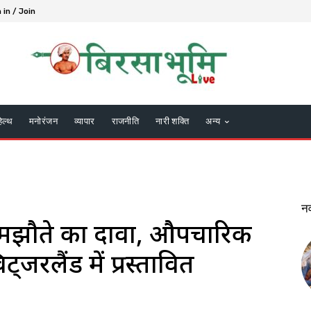
 in / Join
हेल्थ
मनोरंजन
व्यापार
राजनीति
नारी शक्ति
अन्य
न
समझौते का दावा, औपचारिक
िट्जरलैंड में प्रस्तावित