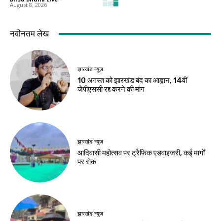
August 8, 2026
हेल्थ
हेल्थ
चलते या सीढ़ियां चढ़ते
घी तेल से बेहतर है या
समय सांस फूलना न करें
नहीं? खाली पेट खाने से
नजरअंदाज, हो सकता है
घटती है चर्बी, जानिए 8
इन बीमारियों का संकेत
सवालों के जवाब
Birsa Bhumi Live
-
Birsa Bhumi Live
-
August 8, 2026
August 8, 2026