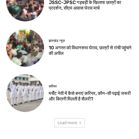
झारखंड न्यूज़
जेपीएससी-जेएसएससी
सुधार की मांग पर छात्रों
का अनशन जारी
Birsa Bhumi Live
-
August 8, 2026
नवीनतम लेख
झारखंड न्यूज़
10 अगस्त को झारखंड बंद का आह्वान, 14वीं
जेपीएससी रद्द करने की मांग
झारखंड न्यूज़
आदिवासी महोत्सव पर ट्रैफिक एडवाइजरी, कई मार्गों
पर रोक