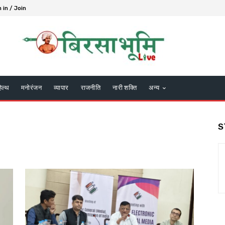
 in / Join
हेल्थ
मनोरंजन
व्यापार
राजनीति
नारी शक्ति
अन्य
S