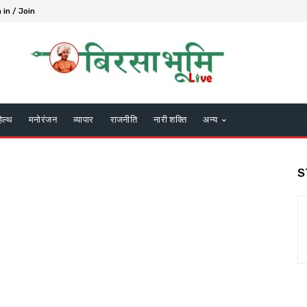
 in / Join
हेल्थ
मनोरंजन
व्यापार
राजनीति
नारी शक्ति
अन्य
S