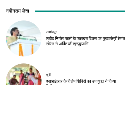
नवीनतम लेख
जमशेदपुर
शहीद निर्मल महतो के शहादत दिवस पर मुख्यमंत्री हेमंत
सोरेन ने अर्पित की श्रद्धांजलि
खूंटी
एसआईआर के विशेष शिविरों का उपायुक्त ने किया
निरीक्षण
झारखंड न्यूज़
झारखंड आदिवासी महोत्सव 2026 के लिए मोरहाबादी
मैदान तैयार