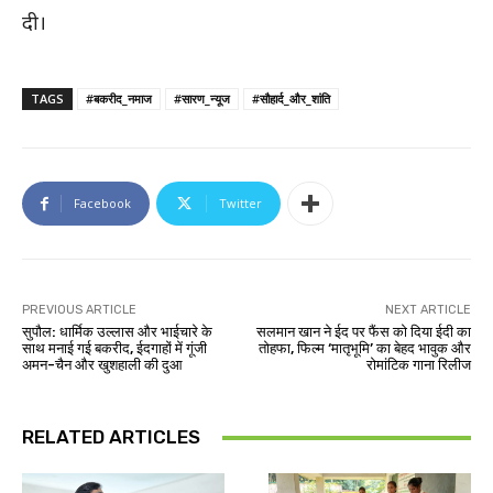
दी।
TAGS
#बकरीद_नमाज
#सारण_न्यूज
#सौहार्द_और_शांति
Facebook
Twitter
PREVIOUS ARTICLE
NEXT ARTICLE
सुपौल: धार्मिक उल्लास और भाईचारे के
सलमान खान ने ईद पर फैंस को दिया ईदी का
साथ मनाई गई बकरीद, ईदगाहों में गूंजी
तोहफा, फिल्म ‘मातृभूमि’ का बेहद भावुक और
अमन-चैन और खुशहाली की दुआ
रोमांटिक गाना रिलीज
RELATED ARTICLES