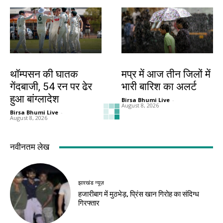
खेल
देश-विदेश
थॉम्पसन की घातक
मप्र में आज तीन जिलों में
गेंदबाजी, 54 रन पर ढेर
भारी बारिश का अलर्ट
हुआ बांग्लादेश
Birsa Bhumi Live
-
August 8, 2026
Birsa Bhumi Live
-
August 8, 2026
देश-विदेश
देश-विदेश
रूस से तेल खरीदने वाले
पूर्व कुलपति ब्रिगेडियर
देशों पर अमेरिकी दबाव
ओ.पी. चौधरी का निधन