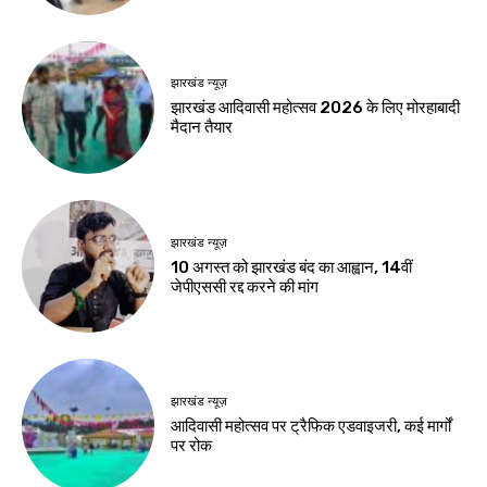
करियर
एआई में करियर बनाना है
तो ये 5 कोर्स हो सकते हैं
बेहतर विकल्प
Birsa Bhumi Live
-
August 8, 2026
नवीनतम लेख
जमशेदपुर
शहीद निर्मल महतो के शहादत दिवस पर मुख्यमंत्री हेमंत
सोरेन ने अर्पित की श्रद्धांजलि