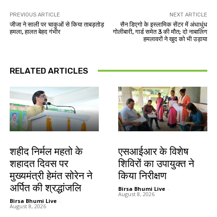
PREVIOUS ARTICLE
NEXT ARTICLE
जीजा ने साली पर चाकुओं से किया ताबड़तोड़
सैन डिएगो के इस्लामिक सेंटर में अंधाधुंध
हमला, हालत बेहद गंभीर
गोलीबारी, गार्ड समेत 3 की मौत; दो नाबालिग
हमलावरों ने खुद को भी उड़ाया
RELATED ARTICLES
जमशेदपुर
खूंटी
शहीद निर्मल महतो के
एसआईआर के विशेष
शहादत दिवस पर
शिविरों का उपायुक्त ने
मुख्यमंत्री हेमंत सोरेन ने
किया निरीक्षण
अर्पित की श्रद्धांजलि
Birsa Bhumi Live
-
August 8, 2026
Birsa Bhumi Live
-
August 8, 2026