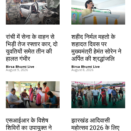
झारखंड न्यूज़
जमशेदपुर
रांची में सेना के वाहन से
शहीद निर्मल महतो के
भिड़ी तेज रफ्तार कार, दो
शहादत दिवस पर
युवतियों समेत तीन की
मुख्यमंत्री हेमंत सोरेन ने
हालत गंभीर
अर्पित की श्रद्धांजलि
Birsa Bhumi Live
-
Birsa Bhumi Live
-
August 9, 2026
August 8, 2026
खूंटी
झारखंड न्यूज़
एसआईआर के विशेष
झारखंड आदिवासी
शिविरों का उपायुक्त ने
महोत्सव 2026 के लिए