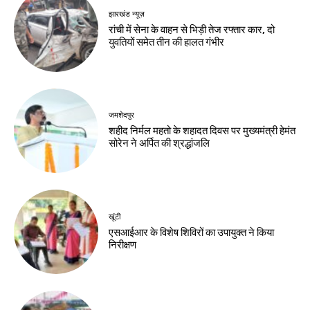
झारखंड न्यूज़
झारखंड न्यूज़
JSSC-JPSC गड़बड़ी
10 अगस्त को विधानसभा
के खिलाफ छात्रों का
घेराव, छात्रों से रांची
प्रदर्शन, सीएम आवास
पहुंचने की अपील
घेराव मार्च
Birsa Bhumi Live
-
August 8, 2026
Birsa Bhumi Live
-
August 8, 2026
करियर
मर्चेंट नेवी में कैसे बनाएं
करियर, कौन-सी पढ़ाई
जरूरी और कितनी मिलती
है सैलरी?