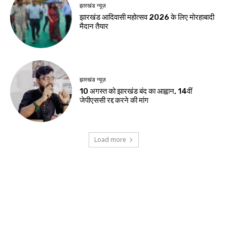
Birsa Bhumi Live
-
August 8, 2026
नवीनतम लेख
झारखंड न्यूज़
रांची में सेना के वाहन से भिड़ी तेज रफ्तार कार, दो
युवतियों समेत तीन की हालत गंभीर
जमशेदपुर
शहीद निर्मल महतो के शहादत दिवस पर मुख्यमंत्री हेमंत
सोरेन ने अर्पित की श्रद्धांजलि
खूंटी