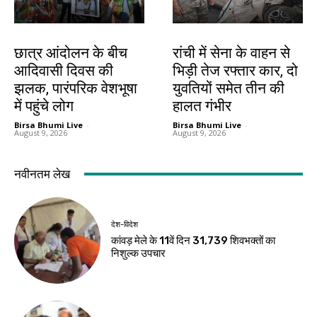
झारखंड न्यूज़
झारखंड न्यूज़
छात्र आंदोलन के बीच
रांची में सेना के वाहन से
आदिवासी दिवस की
भिड़ी तेज रफ्तार कार, दो
झलक, पारंपरिक वेशभूषा
युवतियों समेत तीन की
में पहुंचे लोग
हालत गंभीर
Birsa Bhumi Live
-
Birsa Bhumi Live
-
August 9, 2026
August 9, 2026
नवीनतम लेख
देश-विदेश
कांवड़ मेले के 11वें दिन 31,739 शिवभक्तों का
निशुल्क उपचार