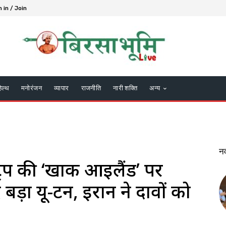
n in / Join
हेल्थ
मनोरंजन
व्यापार
राजनीति
नारी शक्ति
अन्य
न
ंप की ‘खार्क आइलैंड’ पर
ड़ा यू-टर्न, ईरान ने दावों को