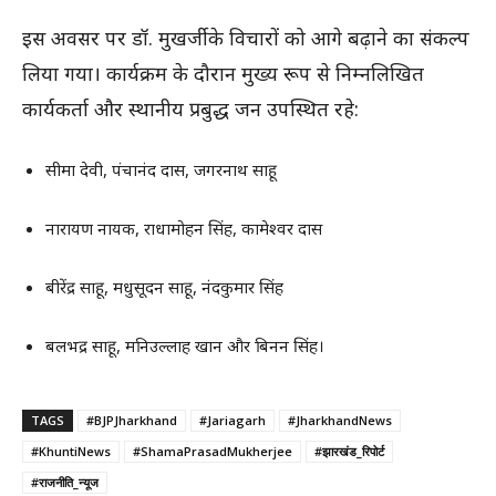
इस अवसर पर डॉ. मुखर्जी के विचारों को आगे बढ़ाने का संकल्प
लिया गया। कार्यक्रम के दौरान मुख्य रूप से निम्नलिखित
कार्यकर्ता और स्थानीय प्रबुद्ध जन उपस्थित रहे:
सीमा देवी, पंचानंद दास, जगरनाथ साहू
नारायण नायक, राधामोहन सिंह, कामेश्वर दास
बीरेंद्र साहू, मधुसूदन साहू, नंदकुमार सिंह
बलभद्र साहू, मनिउल्लाह खान और बिनन सिंह।
TAGS
#BJPJharkhand
#Jariagarh
#JharkhandNews
#KhuntiNews
#ShamaPrasadMukherjee
#झारखंड_रिपोर्ट
#राजनीति_न्यूज