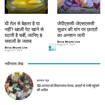
हेल्थ
झारखंड न्यूज़
घी तेल से बेहतर है या
जेपीएससी-जेएसएससी
नहीं? खाली पेट खाने से
सुधार की मांग पर छात्रों
घटती है चर्बी, जानिए 8
का अनशन जारी
सवालों के जवाब
Birsa Bhumi Live
-
August 8, 2026
Birsa Bhumi Live
-
August 8, 2026
झारखंड न्यूज़
गिरिडीह
54 फीट के कांवर के
राहुल गांधी दिशाविहीन,
साथ 105 किमी पैदल
सदन में चर्चा नहीं करते :
देवघर पहुंचे 500
अन्नपूर्णा देवी