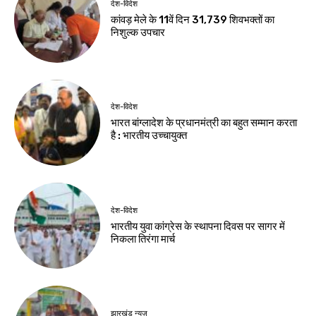
जमशेदपुर
खूंटी
शहीद निर्मल महतो के
एसआईआर के विशेष
शहादत दिवस पर
शिविरों का उपायुक्त ने
मुख्यमंत्री हेमंत सोरेन ने
किया निरीक्षण
अर्पित की श्रद्धांजलि
Birsa Bhumi Live
-
August 8, 2026
Birsa Bhumi Live
-
August 8, 2026
झारखंड न्यूज़
झारखंड आदिवासी
महोत्सव 2026 के लिए
मोरहाबादी मैदान तैयार
Birsa Bhumi Live
-
August 8, 2026