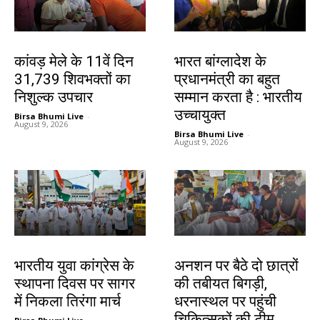
देश-विदेश
देश-विदेश
कांवड़ मेले के 11वें दिन
भारत बांग्लादेश के
31,739 शिवभक्तों का
प्रधानमंत्री का बहुत
निशुल्क उपचार
सम्मान करता है : भारतीय
उच्चायुक्त
Birsa Bhumi Live
-
August 9, 2026
Birsa Bhumi Live
-
August 9, 2026
देश-विदेश
झारखंड न्यूज़
भारतीय युवा कांग्रेस के
अनशन पर बैठे दो छात्रों
स्थापना दिवस पर सागर
की तबीयत बिगड़ी,
में निकला तिरंगा मार्च
धरनास्थल पर पहुंची
चिकित्सकों की टीम