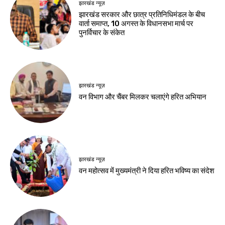
देश-विदेश
देश-विदेश
ईरान के केशम द्वीप के
प्रधानमंत्री मोदी ने साझा
पास धमाकों से बढ़ा तनाव,
किया सुभाषित, सज्जन
होर्मुज जलडमरूमध्य पर
व्यक्ति की तुलना चंद्रमा
बढ़ी चिंता
से की
Birsa Bhumi Live
-
Birsa Bhumi Live
-
August 7, 2026
August 7, 2026
देश-विदेश
छिंदवाड़ा से आज शुरू
होगा मुख्यमंत्री जन-
विश्वास अभियान
Birsa Bhumi Live
-
August 7, 2026