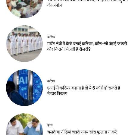
54 फीट के कांवर के
राहुल गांधी दिशाविहीन,
साथ 105 किमी पैदल
सदन में चर्चा नहीं करते :
देवघर पहुंचे 500
अन्नपूर्णा देवी
कांवरिया
Birsa Bhumi Live
-
August 8, 2026
Birsa Bhumi Live
-
August 8, 2026
झारखंड न्यूज़
जेपीएससी-जेएसएससी
सुधार पर सरकार ने
छात्रों से मांगे सुझाव
Birsa Bhumi Live
-
August 8, 2026