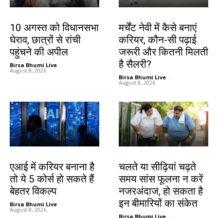
झारखंड न्यूज़
करियर
10 अगस्त को विधानसभा
मर्चेंट नेवी में कैसे बनाएं
घेराव, छात्रों से रांची
करियर, कौन-सी पढ़ाई
पहुंचने की अपील
जरूरी और कितनी मिलती
है सैलरी?
Birsa Bhumi Live
-
August 8, 2026
Birsa Bhumi Live
-
August 8, 2026
करियर
हेल्थ
एआई में करियर बनाना है
चलते या सीढ़ियां चढ़ते
तो ये 5 कोर्स हो सकते हैं
समय सांस फूलना न करें
बेहतर विकल्प
नजरअंदाज, हो सकता है
इन बीमारियों का संकेत
Birsa Bhumi Live
-
August 8, 2026
Birsa Bhumi Live
-