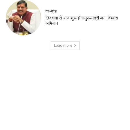
देश-विदेश
शर्तों के साथ केपी ग्राउंड में राहुल गांधी के कार्यक्रम
को मिली अनुमति
खेल
डीपीएल: आर्यन गौर के 91 रन, पुरानी दिल्ली 6 की
शानदार जीत
देश-विदेश
ईरान के केशम द्वीप के पास धमाकों से बढ़ा तनाव, होर्मुज
जलडमरूमध्य पर बढ़ी चिंता
देश-विदेश