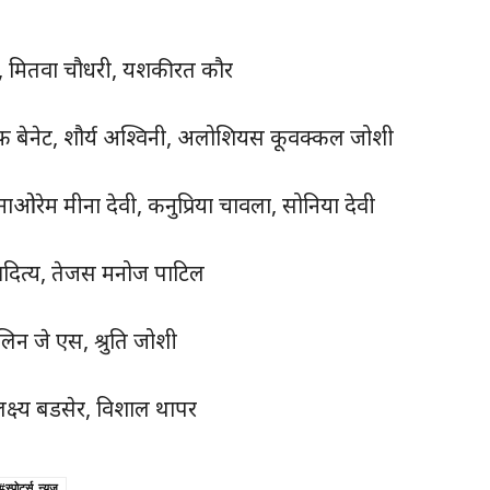
लोहन, मितवा चौधरी, यशकीरत कौर
ोसेफ बेनेट, शौर्य अश्विनी, अलोशियस कूवक्कल जोशी
रेम मीना देवी, कनुप्रिया चावला, सोनिया देवी
दित्य, तेजस मनोज पाटिल
रलिन जे एस, श्रुति जोशी
लक्ष्य बडसेर, विशाल थापर
#स्पोर्ट्स_न्यूज