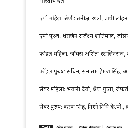
भारतीय दल
एपी महिला श्रेणी: तनीक्षा खत्री, प्राची 
एपी पुरुष: शेरजिन राजेंद्रन शांतिमोल, ज
फॉइल महिला: जॉयस अशिता स्टालिनराज, नाओ
फॉइल पुरुष: सचिन, सनासम हेमश सिंह, आ
सेबर महिला: भवानी देवी, श्रेया गुप्ता, जेफ
सेबर पुरुष: करण सिंह, गिशो निधि के.पी., 
TAGS
#खेल_मंत्रालय
#फेंसिंग_चैंपियनशिप
#भारतीय_खेल