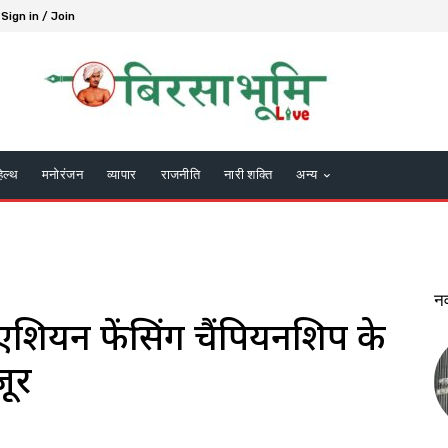
Sign in / Join
हेल्थ
मनोरंजन
व्यापार
राजनीति
नारी शक्ति
अन्य
न
 एशियन फेंसिंग चैंपियनशिप के
जूर