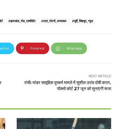
र्ट
#झारखंड_रोड_एक्सीडेंट
#टाटा_मोटर्स_अस्पताल
#पूर्वी_सिंहभूम_न्यूज़
witter
Pinterest
WhatsApp
NEXT ARTICLE
र
रांची: मांडर सामूहिक दुष्कर्म मामले में सुशील उरांव दोषी करार,
पॉक्सो कोर्ट 27 जून को सुनाएगी सजा