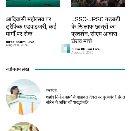
झारखंड न्यूज़
झारखंड न्यूज़
आदिवासी महोत्सव पर
JSSC-JPSC गड़बड़ी
ट्रैफिक एडवाइजरी, कई
के खिलाफ छात्रों का
मार्गों पर रोक
प्रदर्शन, सीएम आवास
घेराव मार्च
Birsa Bhumi Live
-
August 8, 2026
Birsa Bhumi Live
-
August 8, 2026
झारखंड न्यूज़
करियर
10 अगस्त को विधानसभा
मर्चेंट नेवी में कैसे बनाएं
घेराव, छात्रों से रांची
करियर, कौन-सी पढ़ाई
पहुंचने की अपील
जरूरी और कितनी मिलती
है सैलरी?
Birsa Bhumi Live
-
August 8, 2026