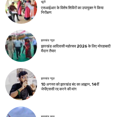
Birsa Bhumi Live
-
August 8, 2026
करियर
एआई में करियर बनाना है
तो ये 5 कोर्स हो सकते हैं
बेहतर विकल्प
Birsa Bhumi Live
-
August 8, 2026
नवीनतम लेख
जमशेदपुर
शहीद निर्मल महतो के शहादत दिवस पर मुख्यमंत्री हेमंत
सोरेन ने अर्पित की श्रद्धांजलि