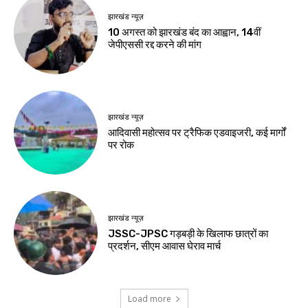
हेल्थ
चलते या सीढ़ियां चढ़ते
समय सांस फूलना न करें
नजरअंदाज, हो सकता है
इन बीमारियों का संकेत
Birsa Bhumi Live
-
August 8, 2026
नवीनतम लेख
खूंटी
एसआईआर के विशेष शिविरों का उपायुक्त ने किया
निरीक्षण