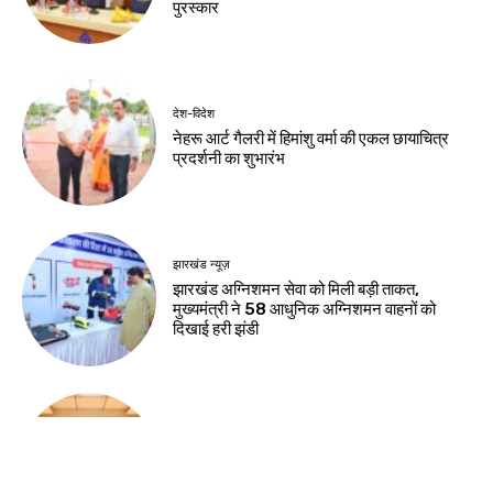
पुरस्कार
देश-विदेश
नेहरू आर्ट गैलरी में हिमांशु वर्मा की एकल छायाचित्र
प्रदर्शनी का शुभारंभ
झारखंड न्यूज़
झारखंड अग्निशमन सेवा को मिली बड़ी ताकत,
मुख्यमंत्री ने 58 आधुनिक अग्निशमन वाहनों को
दिखाई हरी झंडी
झारखंड न्यूज़
राष्ट्रीय हथकरघा दिवस की पूर्व संध्या पर चैम्बर में
कार्यशाला, तसर सिल्क और स्थानीय हस्तशिल्प को
वैश्विक पहचान दिलाने पर जोर