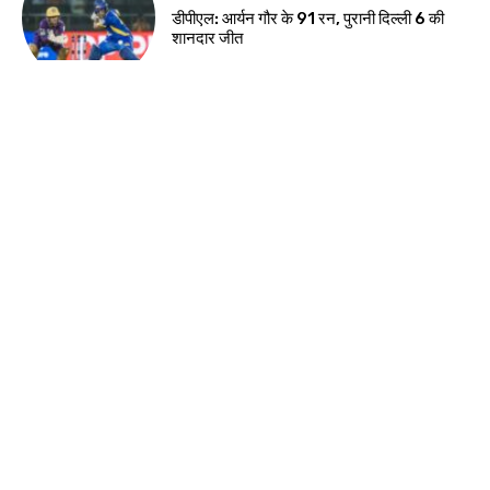
डीपीएल: आर्यन गौर के 91 रन, पुरानी दिल्ली 6 की
शानदार जीत
देश-विदेश
ईरान के केशम द्वीप के पास धमाकों से बढ़ा तनाव, होर्मुज
जलडमरूमध्य पर बढ़ी चिंता
देश-विदेश
प्रधानमंत्री मोदी ने साझा किया सुभाषित, सज्जन
व्यक्ति की तुलना चंद्रमा से की
देश-विदेश