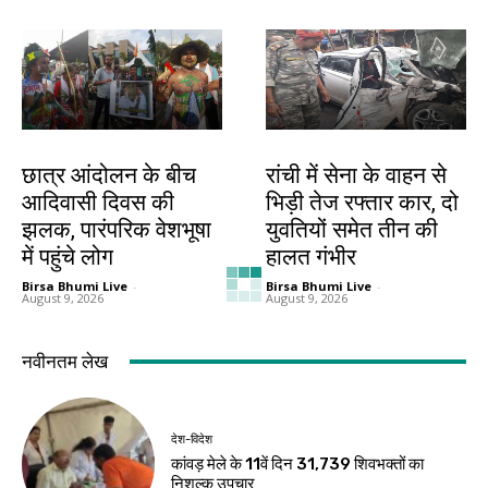
झारखंड न्यूज़
झारखंड न्यूज़
छात्र आंदोलन के बीच
रांची में सेना के वाहन से
आदिवासी दिवस की
भिड़ी तेज रफ्तार कार, दो
झलक, पारंपरिक वेशभूषा
युवतियों समेत तीन की
में पहुंचे लोग
हालत गंभीर
Birsa Bhumi Live
-
Birsa Bhumi Live
-
August 9, 2026
August 9, 2026
जमशेदपुर
खूंटी
शहीद निर्मल महतो के
एसआईआर के विशेष