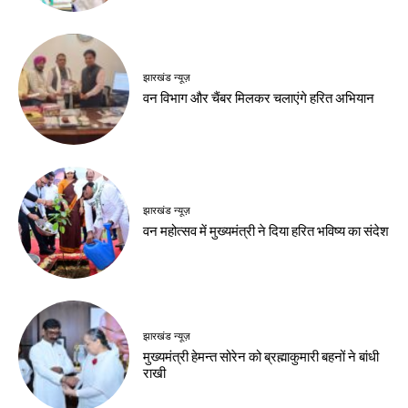
होर्मुज जलडमरूमध्य पर
व्यक्ति की तुलना चंद्रमा
बढ़ी चिंता
से की
Birsa Bhumi Live
-
Birsa Bhumi Live
-
August 7, 2026
August 7, 2026
देश-विदेश
छिंदवाड़ा से आज शुरू
होगा मुख्यमंत्री जन-
विश्वास अभियान
Birsa Bhumi Live
-
August 7, 2026
नवीनतम लेख