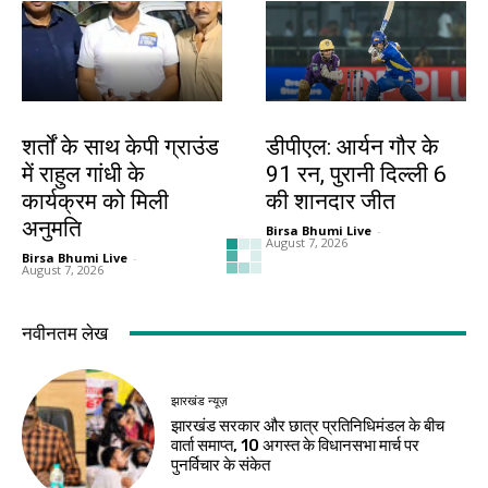
देश-विदेश
खेल
शर्तों के साथ केपी ग्राउंड
डीपीएल: आर्यन गौर के
में राहुल गांधी के
91 रन, पुरानी दिल्ली 6
कार्यक्रम को मिली
की शानदार जीत
अनुमति
Birsa Bhumi Live
-
August 7, 2026
Birsa Bhumi Live
-
August 7, 2026
देश-विदेश
देश-विदेश
ईरान के केशम द्वीप के
प्रधानमंत्री मोदी ने साझा
पास धमाकों से बढ़ा तनाव,
किया सुभाषित, सज्जन