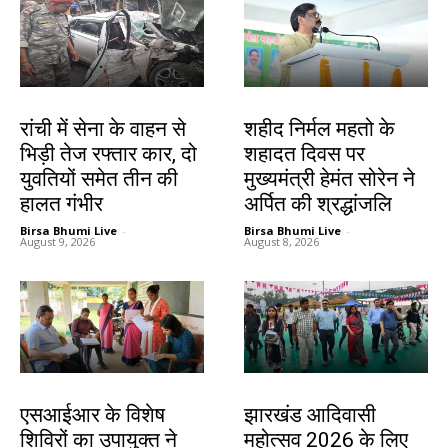
झारखंड न्यूज़
जमशेदपुर
रांची में सेना के वाहन से
शहीद निर्मल महतो के
भिड़ी तेज रफ्तार कार, दो
शहादत दिवस पर
युवतियों समेत तीन की
मुख्यमंत्री हेमंत सोरेन ने
हालत गंभीर
अर्पित की श्रद्धांजलि
Birsa Bhumi Live
-
Birsa Bhumi Live
-
August 9, 2026
August 8, 2026
खूंटी
झारखंड न्यूज़
एसआईआर के विशेष
झारखंड आदिवासी
शिविरों का उपायुक्त ने
महोत्सव 2026 के लिए