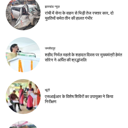
झारखंड न्यूज़
झारखंड न्यूज़
JSSC-JPSC गड़बड़ी
10 अगस्त को विधानसभा
के खिलाफ छात्रों का
घेराव, छात्रों से रांची
प्रदर्शन, सीएम आवास
पहुंचने की अपील
घेराव मार्च
Birsa Bhumi Live
-
August 8, 2026
Birsa Bhumi Live
-
August 8, 2026
करियर
मर्चेंट नेवी में कैसे बनाएं
करियर, कौन-सी पढ़ाई
जरूरी और कितनी मिलती
है सैलरी?