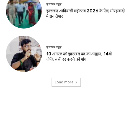
Birsa Bhumi Live
-
August 8, 2026
नवीनतम लेख
झारखंड न्यूज़
रांची में सेना के वाहन से भिड़ी तेज रफ्तार कार, दो
युवतियों समेत तीन की हालत गंभीर
जमशेदपुर
शहीद निर्मल महतो के शहादत दिवस पर मुख्यमंत्री हेमंत
सोरेन ने अर्पित की श्रद्धांजलि
खूंटी